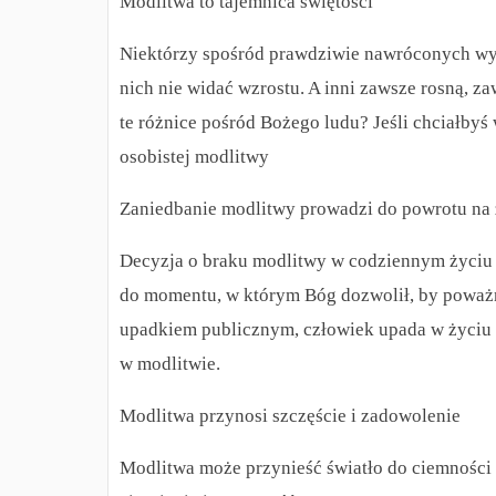
Modlitwa to tajemnica świętości
Niektórzy spośród prawdziwie nawróconych wyd
nich nie widać wzrostu. A inni zawsze rosną, z
te różnice pośród Bożego ludu? Jeśli chciałbyś
osobistej modlitwy
Zaniedbanie modlitwy prowadzi do powrotu na 
Decyzja o braku modlitwy w codziennym życiu 
do momentu, w którym Bóg dozwolił, by poważn
upadkiem publicznym, człowiek upada w życiu os
w modlitwie.
Modlitwa przynosi szczęście i zadowolenie
Modlitwa może przynieść światło do ciemności