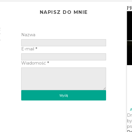
P
NAPISZ DO MNIE
z
r
Nazwa
e
E-mail
*
Wiadomość
*
Dr
by
pr