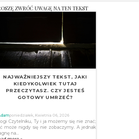
ROSZĘ ZWRÓĆ UWAGĘ NA TEN TEKST
NAJWAŻNIEJSZY TEKST, JAKI
KIEDYKOLWIEK TUTAJ
PRZECZYTASZ. CZY JESTEŚ
GOTOWY UMRZEĆ?
Adam
Poniedziałek, Kwietnia 06, 2026
ogi Czytelniku, Ty i ja możemy się nie znać;
ć może nigdy się nie zobaczymy. A jednak
agnę na…