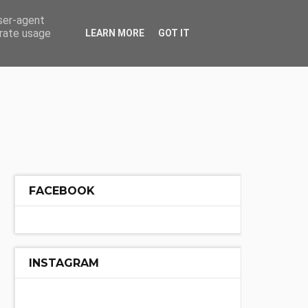
ÓŁ
INNE
user-agent
erate usage
LEARN MORE
GOT IT
FACEBOOK
INSTAGRAM