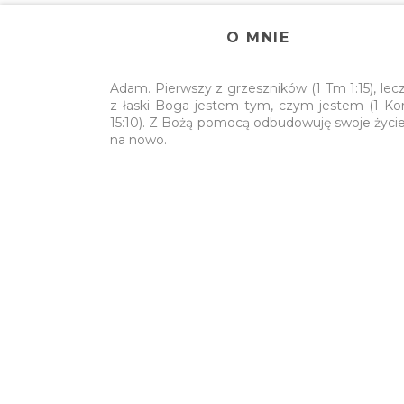
O MNIE
Adam. Pierwszy z grzeszników (1 Tm 1:15), lec
z łaski Boga jestem tym, czym jestem (1 Ko
15:10). Z Bożą pomocą odbudowuję swoje życi
na nowo.